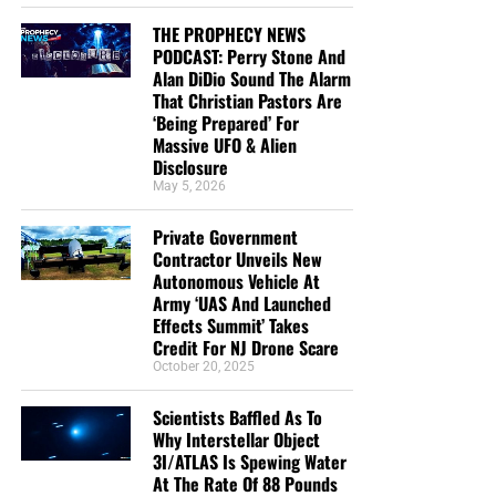
THE PROPHECY NEWS
PODCAST: Perry Stone And
Alan DiDio Sound The Alarm
That Christian Pastors Are
‘Being Prepared’ For
Massive UFO & Alien
Disclosure
May 5, 2026
Private Government
Contractor Unveils New
Autonomous Vehicle At
Army ‘UAS And Launched
Effects Summit’ Takes
Credit For NJ Drone Scare
October 20, 2025
Scientists Baffled As To
Why Interstellar Object
3I/ATLAS Is Spewing Water
At The Rate Of 88 Pounds