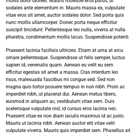
mollis dolor laoreet. Mauris molestie eros purus, ut
sodales ante elementum in. Mauris massa ex, vulputate
vitae eros sit amet, auctor sodales dolor. Sed porta quis
nunc mollis ullamcorper. Donec porta neque efficitur
suscipit tincidunt. Pellentesque leo nulla, viverra at nulla
pharetra, condimentum mollis lacus. Suspendisse potenti.
Praesent lacinia facilisis ultricies. Etiam at urna at arcu
ornare pellentesque. Suspendisse ut felis semper, luctus
sapien id, venenatis quam. Aenean eu velit eu sem
efficitur egestas sit amet a massa. Cras interdum leo
risus, malesuada faucibus mi congue sed. Sed non
magna quis tortor posuere tempus in non nibh. Proin ac
imperdiet nibh, ut placerat dui. Aenean metus libero,
euismod in aliquam ac, vestibulum vitae sem. Duis
scelerisque vulputate nisl, id cursus eros lacinia nec.
Praesent vitae ex non diam iaculis maximus id ac justo.
Mauris ut lacinia nibh. Aenean auctor elit vitae velit
vulputate viverra. Mauris quis imperdiet sem. Phasellus sit