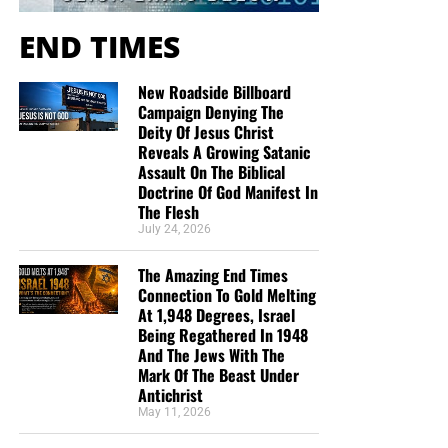
vel pretium congue. Morbi blandit quam leo, a rhoncus
libero tristique sed. Maecenas in augue malesuada,
END TIMES
imperdiet ante in, gravida turpis. In sed massa viverra,
finibus metus non, ullamcorper turpis. Vivamus sed
New Roadside Billboard
venenatis velit.
Campaign Denying The
Deity Of Jesus Christ
Reveals A Growing Satanic
Assault On The Biblical
Doctrine Of God Manifest In
The Flesh
July 24, 2026
The Amazing End Times
Connection To Gold Melting
At 1,948 Degrees, Israel
Being Regathered In 1948
And The Jews With The
Mark Of The Beast Under
Antichrist
May 11, 2026