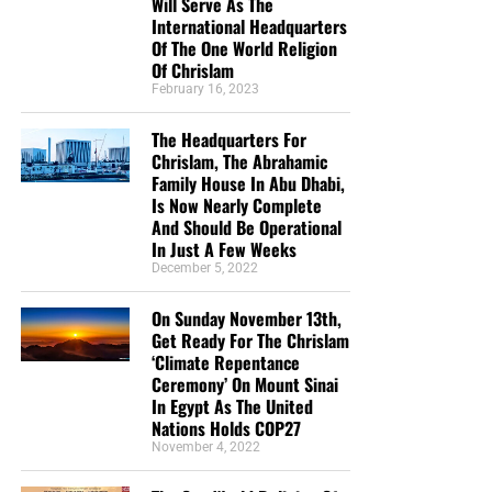
Will Serve As The
International Headquarters
Of The One World Religion
Of Chrislam
February 16, 2023
The Headquarters For
Chrislam, The Abrahamic
Family House In Abu Dhabi,
Is Now Nearly Complete
And Should Be Operational
In Just A Few Weeks
December 5, 2022
On Sunday November 13th,
Get Ready For The Chrislam
‘Climate Repentance
Ceremony’ On Mount Sinai
In Egypt As The United
Nations Holds COP27
November 4, 2022