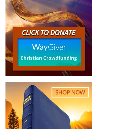
hendrerit neque in massa vestibulum, gravida dignissim
libero ullamcorper. Vestibulum pharetra elementum enim
tincidunt vulputate. Fusce ligula mi, dignissim vel lacus
ac, luctus ullamcorper erat. Phasellus fermentum iaculis
dui, sed aliquet libero vulputate at. Aenean dignissim eros
sit amet diam dapibus tempor. Donec vel enim faucibus,
volutpat eros ut, egestas dui.
Nam sit amet dolor lectus. Maecenas consectetur
bibendum nibh nec semper. Vestibulum posuere ornare
tellus eu suscipit. Morbi varius, quam eu posuere aliquam,
justo nunc ultricies nisl, tristique aliquam lorem risus
viverra erat. Ut nunc augue, posuere a efficitur eu, auctor
sed lectus. Mauris venenatis massa ullamcorper elit
dapibus volutpat. Duis sodales quam orci, laoreet
vulputate lectus tristique nec. Nunc nec laoreet nulla.
Mauris sed tempor felis. Nam tempus sagittis vestibulum.
Praesent pharetra vehicula lorem sed imperdiet.
Pellentesque at libero viverra, vehicula nulla ut, interdum