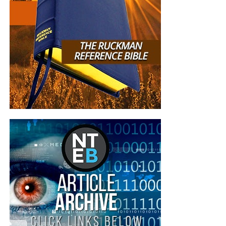
eros. Nunc at mattis enim. Nulla dapibus sed tellus ornare
aliquet.
Nulla nunc tellus, blandit id scelerisque eu, tempus vitae
risus. Aliquam eget elementum enim, et scelerisque tellus.
Aliquam sodales nibh quam, auctor euismod lacus
volutpat vel. Morbi metus sapien, ultrices id justo id,
efficitur hendrerit tortor. Integer mollis nisl vitae enim
ullamcorper, nec accumsan augue condimentum. Nunc sit
amet euismod nibh. Aliquam imperdiet a nunc quis
pulvinar. Maecenas consectetur id lacus a venenatis.
Phasellus tempus sapien vitae aliquet porttitor.
Maecenas dapibus euismod volutpat. Cum sociis natoque
penatibus et magnis dis parturient montes, nascetur
ridiculus mus. Curabitur ut dui augue. Morbi vel orci
tempor, posuere sem gravida, molestie libero.
Pellentesque habitant morbi tristique senectus et netus et
malesuada fames ac turpis egestas. Etiam fringilla erat