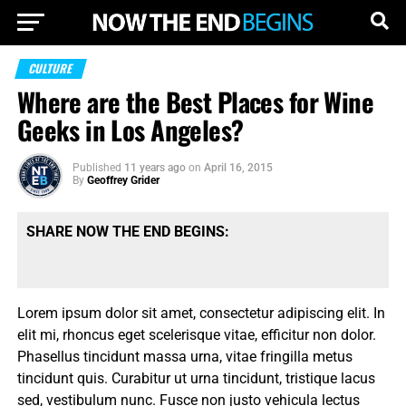
CULTURE
Where are the Best Places for Wine
Geeks in Los Angeles?
Published
11 years ago
on
April 16, 2015
By
Geoffrey Grider
SHARE NOW THE END BEGINS:
Lorem ipsum dolor sit amet, consectetur adipiscing elit. In
elit mi, rhoncus eget scelerisque vitae, efficitur non dolor.
Phasellus tincidunt massa urna, vitae fringilla metus
tincidunt quis. Curabitur ut urna tincidunt, tristique lacus
sed, vestibulum nunc. Fusce non justo vehicula lectus