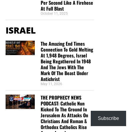
Per Second Like A Firehose
At Full Blast
October 11, 2025
ISRAEL
The Amazing End Times
Connection To Gold Melting
At 1,948 Degrees, Israel
Being Regathered In 1948
And The Jews With The
Mark Of The Beast Under
Antichrist
May 11, 2026
THE PROPHECY NEWS
PODCAST: Catholic Nun
Kicked To The Ground In
Jerusalem As Attacks On
Subscribe
Christians And Roman &
Orthodox Catholics Rise