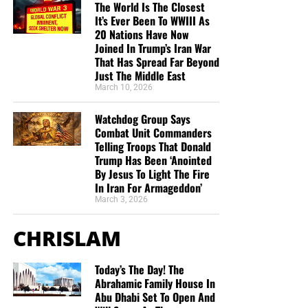
The World Is The Closest
It’s Ever Been To WWIII As
20 Nations Have Now
Joined In Trump’s Iran War
That Has Spread Far Beyond
Just The Middle East
March 10, 2026
Watchdog Group Says
Combat Unit Commanders
Telling Troops That Donald
Trump Has Been ‘Anointed
By Jesus To Light The Fire
In Iran For Armageddon’
March 3, 2026
CHRISLAM
Today’s The Day! The
Abrahamic Family House In
Abu Dhabi Set To Open And