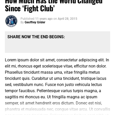
How Much Has the World Changed
Since ‘Fight Club’
Published
11 years ago
on
April 28, 2015
By
Geoffrey Grider
SHARE NOW THE END BEGINS:
Lorem ipsum dolor sit amet, consectetur adipiscing elit. In
elit mi, rhoncus eget scelerisque vitae, efficitur non dolor.
Phasellus tincidunt massa urna, vitae fringilla metus
tincidunt quis. Curabitur ut urna tincidunt, tristique lacus
sed, vestibulum nunc. Fusce non justo vehicula lectus
tempor faucibus. Pellentesque varius turpis magna, a
sagittis mi rhoncus eu. Ut fringilla magna ac ipsum
semper, sit amet hendrerit eros dictum. Donec est nisi,
pharetra et malesuada nec, congue vitae arcu. Ut convallis