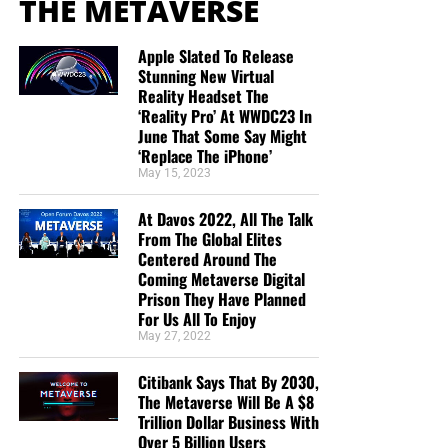
THE METAVERSE
Apple Slated To Release
Stunning New Virtual
Reality Headset The
‘Reality Pro’ At WWDC23 In
June That Some Say Might
‘Replace The iPhone’
May 15, 2023
At Davos 2022, All The Talk
From The Global Elites
Centered Around The
Coming Metaverse Digital
Prison They Have Planned
For Us All To Enjoy
May 27, 2022
Citibank Says That By 2030,
The Metaverse Will Be A $8
Trillion Dollar Business With
Over 5 Billion Users