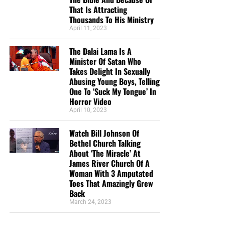
That Is Attracting
Thousands To His Ministry
April 11, 2023
The Dalai Lama Is A
Minister Of Satan Who
Takes Delight In Sexually
Abusing Young Boys, Telling
One To ‘Suck My Tongue’ In
Horror Video
April 10, 2023
Watch Bill Johnson Of
Bethel Church Talking
About ‘The Miracle’ At
James River Church Of A
Woman With 3 Amputated
Toes That Amazingly Grew
Back
March 24, 2023