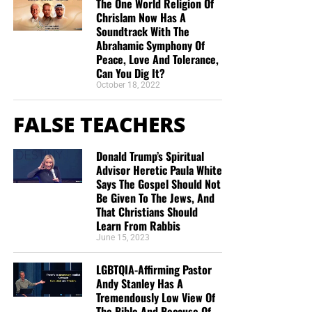
The One World Religion Of
Chrislam Now Has A
Soundtrack With The
Abrahamic Symphony Of
Peace, Love And Tolerance,
Can You Dig It?
October 18, 2022
FALSE TEACHERS
Donald Trump’s Spiritual
Advisor Heretic Paula White
Says The Gospel Should Not
Be Given To The Jews, And
That Christians Should
Learn From Rabbis
June 15, 2023
LGBTQIA-Affirming Pastor
Andy Stanley Has A
Tremendously Low View Of
The Bible And Because Of