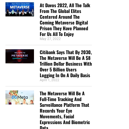
At Davos 2022, All The Talk
From The Global Elites
Centered Around The
Coming Metaverse Digital
Prison They Have Planned
For Us All To Enjoy
May 27, 2022
Citibank Says That By 2030,
The Metaverse Will Be A $8
Trillion Dollar Business With
Over 5 Billion Users
Logging In On A Daily Basis
April 1, 2022
The Metaverse Will Be A
Full-Time Tracking And
Surveillance Platform That
Records Your Eye
Movements, Facial
Expressions And Biometric
Data