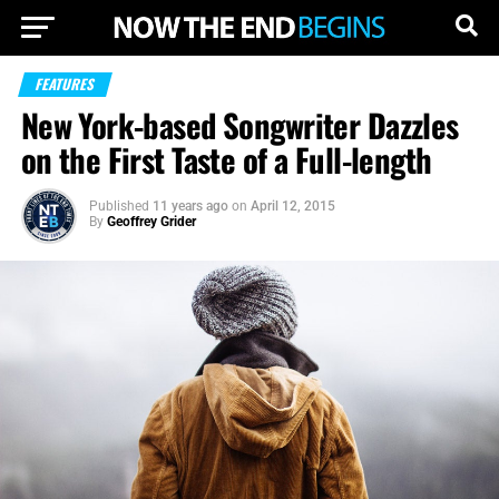
FEATURES
New York-based Songwriter Dazzles
on the First Taste of a Full-length
Published
11 years ago
on
April 12, 2015
By
Geoffrey Grider