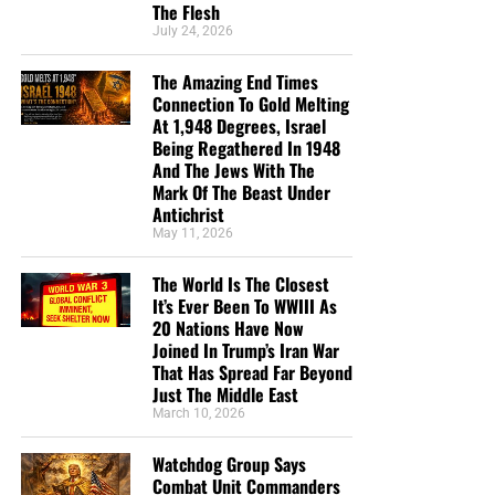
The Flesh
July 24, 2026
The Amazing End Times
Connection To Gold Melting
At 1,948 Degrees, Israel
Being Regathered In 1948
And The Jews With The
Mark Of The Beast Under
Antichrist
May 11, 2026
The World Is The Closest
It’s Ever Been To WWIII As
20 Nations Have Now
Joined In Trump’s Iran War
That Has Spread Far Beyond
Just The Middle East
March 10, 2026
Watchdog Group Says
Combat Unit Commanders