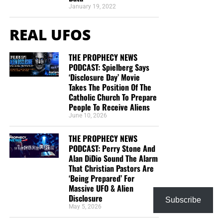
January 19, 2022
REAL UFOS
THE PROPHECY NEWS
PODCAST: Spielberg Says
‘Disclosure Day’ Movie
Takes The Position Of The
Catholic Church To Prepare
People To Receive Aliens
June 10, 2026
THE PROPHECY NEWS
PODCAST: Perry Stone And
Alan DiDio Sound The Alarm
That Christian Pastors Are
‘Being Prepared’ For
Massive UFO & Alien
Disclosure
Subscribe
May 5, 2026