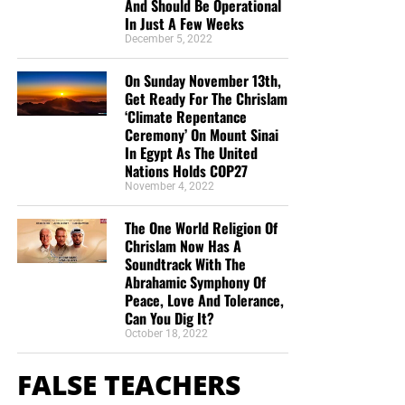
And Should Be Operational
In Just A Few Weeks
December 5, 2022
On Sunday November 13th,
Get Ready For The Chrislam
‘Climate Repentance
Ceremony’ On Mount Sinai
In Egypt As The United
Nations Holds COP27
November 4, 2022
The One World Religion Of
Chrislam Now Has A
Soundtrack With The
Abrahamic Symphony Of
Peace, Love And Tolerance,
Can You Dig It?
October 18, 2022
FALSE TEACHERS