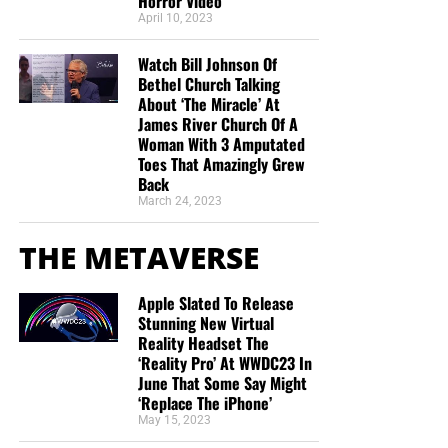
Horror Video
April 10, 2023
Watch Bill Johnson Of
Bethel Church Talking
About ‘The Miracle’ At
James River Church Of A
Woman With 3 Amputated
Toes That Amazingly Grew
Back
March 24, 2023
THE METAVERSE
Apple Slated To Release
Stunning New Virtual
Reality Headset The
‘Reality Pro’ At WWDC23 In
June That Some Say Might
‘Replace The iPhone’
May 15, 2023