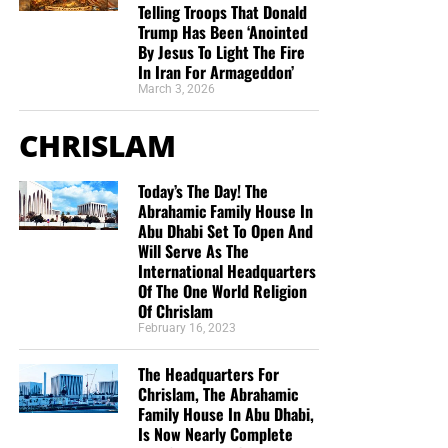
Telling Troops That Donald
Trump Has Been ‘Anointed
By Jesus To Light The Fire
In Iran For Armageddon’
March 3, 2026
CHRISLAM
Today’s The Day! The
Abrahamic Family House In
Abu Dhabi Set To Open And
Will Serve As The
International Headquarters
Of The One World Religion
Of Chrislam
February 16, 2023
The Headquarters For
Chrislam, The Abrahamic
Family House In Abu Dhabi,
Is Now Nearly Complete