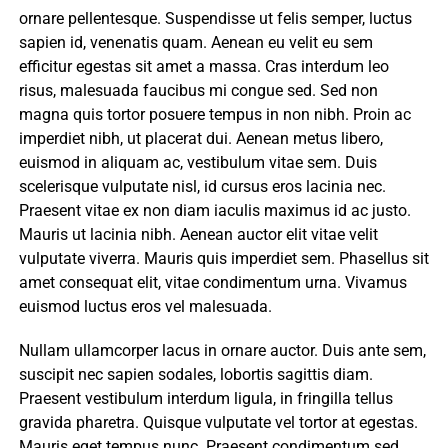
ornare pellentesque. Suspendisse ut felis semper, luctus
sapien id, venenatis quam. Aenean eu velit eu sem
efficitur egestas sit amet a massa. Cras interdum leo
risus, malesuada faucibus mi congue sed. Sed non
magna quis tortor posuere tempus in non nibh. Proin ac
imperdiet nibh, ut placerat dui. Aenean metus libero,
euismod in aliquam ac, vestibulum vitae sem. Duis
scelerisque vulputate nisl, id cursus eros lacinia nec.
Praesent vitae ex non diam iaculis maximus id ac justo.
Mauris ut lacinia nibh. Aenean auctor elit vitae velit
vulputate viverra. Mauris quis imperdiet sem. Phasellus sit
amet consequat elit, vitae condimentum urna. Vivamus
euismod luctus eros vel malesuada.
Nullam ullamcorper lacus in ornare auctor. Duis ante sem,
suscipit nec sapien sodales, lobortis sagittis diam.
Praesent vestibulum interdum ligula, in fringilla tellus
gravida pharetra. Quisque vulputate vel tortor at egestas.
Mauris eget tempus nunc. Praesent condimentum sed