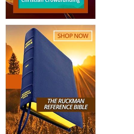
Phasellus tempus sapien vitae aliquet porttitor.
Maecenas dapibus euismod volutpat. Cum sociis natoque
penatibus et magnis dis parturient montes, nascetur
ridiculus mus. Curabitur ut dui augue. Morbi vel orci
tempor, posuere sem gravida, molestie libero.
Pellentesque habitant morbi tristique senectus et netus et
malesuada fames ac turpis egestas. Etiam fringilla erat
vel pretium congue. Morbi blandit quam leo, a rhoncus
libero tristique sed. Maecenas in augue malesuada,
imperdiet ante in, gravida turpis. In sed massa viverra,
finibus metus non, ullamcorper turpis. Vivamus sed
venenatis velit.