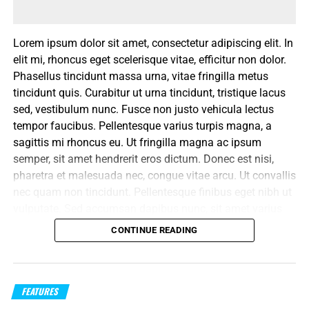
Lorem ipsum dolor sit amet, consectetur adipiscing elit. In
elit mi, rhoncus eget scelerisque vitae, efficitur non dolor.
Phasellus tincidunt massa urna, vitae fringilla metus
tincidunt quis. Curabitur ut urna tincidunt, tristique lacus
sed, vestibulum nunc. Fusce non justo vehicula lectus
tempor faucibus. Pellentesque varius turpis magna, a
sagittis mi rhoncus eu. Ut fringilla magna ac ipsum
semper, sit amet hendrerit eros dictum. Donec est nisi,
pharetra et malesuada nec, congue vitae arcu. Ut convallis
nec quam non tincidunt. Pellentesque finibus eget nibh ut
vulputate. Sed accumsan dapibus nunc, sit amet varius
risus dapibus cursus. Praesent sed aliquet augue. Nulla
CONTINUE READING
varius, nulla in sodales consequat, turpis neque sodales
neque, vel faucibus nisi arcu facilisis lectus. Praesent
laoreet, dui vel vehicula luctus, dolor tortor fermentum
justo, vitae imperdiet nisl sapien sollicitudin diam. Fusce
FEATURES
dapibus ut est a dictum. Vivamus sed tortor et libero