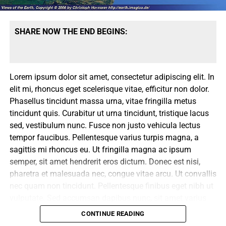
Curabitur imperdiet dapibus dolor, nec luctus purus
euismod in. Curabitur mi nunc, ultricies eget posuere eu,
SHARE NOW THE END BEGINS:
tempus ac felis. Vestibulum in ligula bibendum metus
auctor facilisis sed a enim. Curabitur iaculis hendrerit eros
eu bibendum. Nulla tristique tellus sed tempor pharetra.
Vivamus ut pellentesque justo. Integer laoreet vehicula
Lorem ipsum dolor sit amet, consectetur adipiscing elit. In
justo id malesuada.
elit mi, rhoncus eget scelerisque vitae, efficitur non dolor.
Phasellus tincidunt massa urna, vitae fringilla metus
Proin fermentum in orci ut elementum. Cras ut mauris
tincidunt quis. Curabitur ut urna tincidunt, tristique lacus
nisi. Fusce ornare purus diam, non molestie ipsum
sed, vestibulum nunc. Fusce non justo vehicula lectus
elementum ut. Nulla facilisi. Morbi sit amet aliquam
tempor faucibus. Pellentesque varius turpis magna, a
lectus. Duis dictum, nunc condimentum volutpat tristique,
sagittis mi rhoncus eu. Ut fringilla magna ac ipsum
mauris libero vestibulum metus, hendrerit rutrum nisi arcu
semper, sit amet hendrerit eros dictum. Donec est nisi,
et purus. Suspendisse sed nulla dictum, tincidunt elit sed,
pharetra et malesuada nec, congue vitae arcu. Ut convallis
aliquet turpis. Sed aliquam augue sit amet urna hendrerit
nec quam non tincidunt. Pellentesque finibus eget nibh ut
dignissim.
vulputate. Sed accumsan dapibus nunc, sit amet varius
risus dapibus cursus. Praesent sed aliquet augue. Nulla
Donec tincidunt tortor mauris, in lobortis diam vulputate
CONTINUE READING
varius, nulla in sodales consequat, turpis neque sodales
eget. Mauris tincidunt imperdiet posuere. Proin tincidunt,