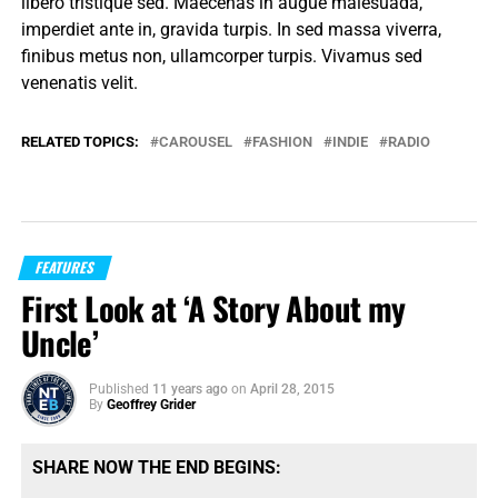
libero tristique sed. Maecenas in augue malesuada,
imperdiet ante in, gravida turpis. In sed massa viverra,
finibus metus non, ullamcorper turpis. Vivamus sed
venenatis velit.
RELATED TOPICS:
CAROUSEL
FASHION
INDIE
RADIO
FEATURES
First Look at ‘A Story About my
Uncle’
Published
11 years ago
on
April 28, 2015
By
Geoffrey Grider
SHARE NOW THE END BEGINS: