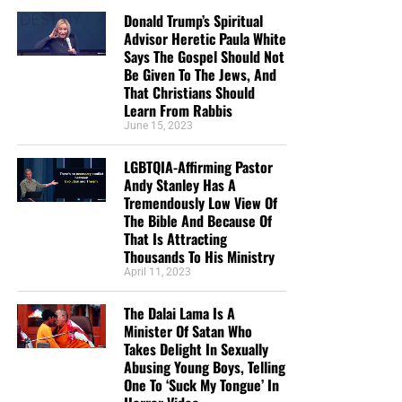
Donald Trump’s Spiritual
Advisor Heretic Paula White
Says The Gospel Should Not
Be Given To The Jews, And
That Christians Should
Learn From Rabbis
June 15, 2023
LGBTQIA-Affirming Pastor
Andy Stanley Has A
Tremendously Low View Of
The Bible And Because Of
That Is Attracting
Thousands To His Ministry
April 11, 2023
The Dalai Lama Is A
Minister Of Satan Who
Takes Delight In Sexually
Abusing Young Boys, Telling
One To ‘Suck My Tongue’ In