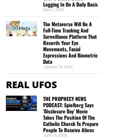
Logging In On A Daily Basis
April 1, 2022
The Metaverse Will Be A
Full-Time Tracking And
Surveillance Platform That
Records Your Eye
Movements, Facial
Expressions And Biometric
Data
January 19, 2022
REAL UFOS
THE PROPHECY NEWS
PODCAST: Spielberg Says
‘Disclosure Day’ Movie
Takes The Position Of The
Catholic Church To Prepare
People To Receive Aliens
June 10, 2026