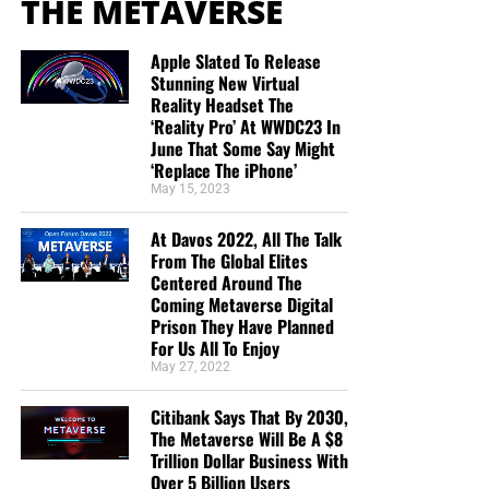
THE METAVERSE
Apple Slated To Release
Stunning New Virtual
Reality Headset The
‘Reality Pro’ At WWDC23 In
June That Some Say Might
‘Replace The iPhone’
May 15, 2023
At Davos 2022, All The Talk
From The Global Elites
Centered Around The
Coming Metaverse Digital
Prison They Have Planned
For Us All To Enjoy
May 27, 2022
Citibank Says That By 2030,
The Metaverse Will Be A $8
Trillion Dollar Business With
Over 5 Billion Users