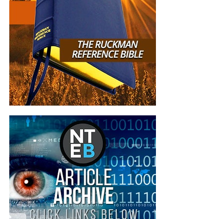
eros. Nunc at mattis enim. Nulla dapibus sed tellus ornare
aliquet.
Nulla nunc tellus, blandit id scelerisque eu, tempus vitae
risus. Aliquam eget elementum enim, et scelerisque tellus.
Aliquam sodales nibh quam, auctor euismod lacus
volutpat vel. Morbi metus sapien, ultrices id justo id,
efficitur hendrerit tortor. Integer mollis nisl vitae enim
ullamcorper, nec accumsan augue condimentum. Nunc sit
amet euismod nibh. Aliquam imperdiet a nunc quis
pulvinar. Maecenas consectetur id lacus a venenatis.
Phasellus tempus sapien vitae aliquet porttitor.
Maecenas dapibus euismod volutpat. Cum sociis natoque
penatibus et magnis dis parturient montes, nascetur
ridiculus mus. Curabitur ut dui augue. Morbi vel orci
tempor, posuere sem gravida, molestie libero.
Pellentesque habitant morbi tristique senectus et netus et
malesuada fames ac turpis egestas. Etiam fringilla erat