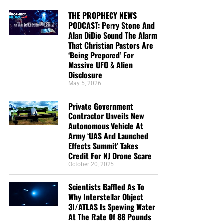
THE PROPHECY NEWS
PODCAST: Perry Stone And
Alan DiDio Sound The Alarm
That Christian Pastors Are
‘Being Prepared’ For
Massive UFO & Alien
Disclosure
May 5, 2026
Private Government
Contractor Unveils New
Autonomous Vehicle At
Army ‘UAS And Launched
Effects Summit’ Takes
Credit For NJ Drone Scare
October 20, 2025
Scientists Baffled As To
Why Interstellar Object
3I/ATLAS Is Spewing Water
At The Rate Of 88 Pounds