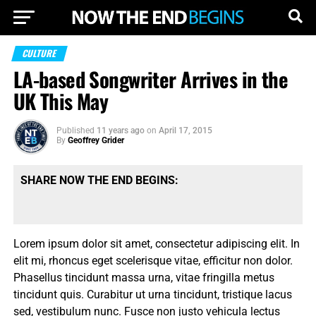
CULTURE
LA-based Songwriter Arrives in the
UK This May
Published
11 years ago
on
April 17, 2015
By
Geoffrey Grider
SHARE NOW THE END BEGINS:
Lorem ipsum dolor sit amet, consectetur adipiscing elit. In
elit mi, rhoncus eget scelerisque vitae, efficitur non dolor.
Phasellus tincidunt massa urna, vitae fringilla metus
tincidunt quis. Curabitur ut urna tincidunt, tristique lacus
sed, vestibulum nunc. Fusce non justo vehicula lectus