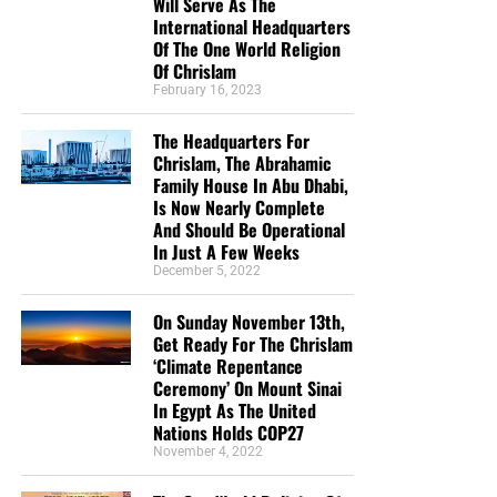
Will Serve As The
International Headquarters
Of The One World Religion
Of Chrislam
February 16, 2023
The Headquarters For
Chrislam, The Abrahamic
Family House In Abu Dhabi,
Is Now Nearly Complete
And Should Be Operational
In Just A Few Weeks
December 5, 2022
On Sunday November 13th,
Get Ready For The Chrislam
‘Climate Repentance
Ceremony’ On Mount Sinai
In Egypt As The United
Nations Holds COP27
November 4, 2022