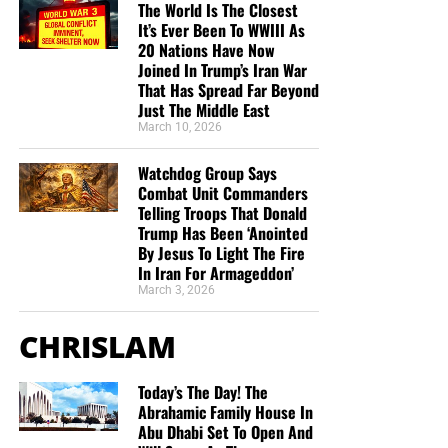
The World Is The Closest
It’s Ever Been To WWIII As
20 Nations Have Now
Joined In Trump’s Iran War
That Has Spread Far Beyond
Just The Middle East
March 10, 2026
Watchdog Group Says
Combat Unit Commanders
Telling Troops That Donald
Trump Has Been ‘Anointed
By Jesus To Light The Fire
In Iran For Armageddon’
March 3, 2026
CHRISLAM
Today’s The Day! The
Abrahamic Family House In
Abu Dhabi Set To Open And