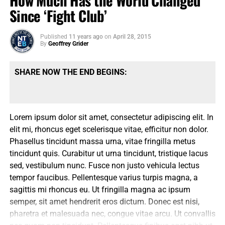
How Much Has the World Changed
Since ‘Fight Club’
Published
11 years ago
on
April 28, 2015
By
Geoffrey Grider
SHARE NOW THE END BEGINS:
Lorem ipsum dolor sit amet, consectetur adipiscing elit. In
elit mi, rhoncus eget scelerisque vitae, efficitur non dolor.
Phasellus tincidunt massa urna, vitae fringilla metus
tincidunt quis. Curabitur ut urna tincidunt, tristique lacus
sed, vestibulum nunc. Fusce non justo vehicula lectus
tempor faucibus. Pellentesque varius turpis magna, a
sagittis mi rhoncus eu. Ut fringilla magna ac ipsum
semper, sit amet hendrerit eros dictum. Donec est nisi,
pharetra et malesuada nec, congue vitae arcu. Ut convallis