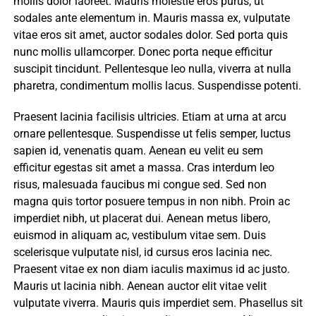
mollis dolor laoreet. Mauris molestie eros purus, ut
sodales ante elementum in. Mauris massa ex, vulputate
vitae eros sit amet, auctor sodales dolor. Sed porta quis
nunc mollis ullamcorper. Donec porta neque efficitur
suscipit tincidunt. Pellentesque leo nulla, viverra at nulla
pharetra, condimentum mollis lacus. Suspendisse potenti.
Praesent lacinia facilisis ultricies. Etiam at urna at arcu
ornare pellentesque. Suspendisse ut felis semper, luctus
sapien id, venenatis quam. Aenean eu velit eu sem
efficitur egestas sit amet a massa. Cras interdum leo
risus, malesuada faucibus mi congue sed. Sed non
magna quis tortor posuere tempus in non nibh. Proin ac
imperdiet nibh, ut placerat dui. Aenean metus libero,
euismod in aliquam ac, vestibulum vitae sem. Duis
scelerisque vulputate nisl, id cursus eros lacinia nec.
Praesent vitae ex non diam iaculis maximus id ac justo.
Mauris ut lacinia nibh. Aenean auctor elit vitae velit
vulputate viverra. Mauris quis imperdiet sem. Phasellus sit