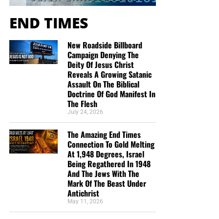
vel pretium congue. Morbi blandit quam leo, a rhoncus
libero tristique sed. Maecenas in augue malesuada,
END TIMES
imperdiet ante in, gravida turpis. In sed massa viverra,
finibus metus non, ullamcorper turpis. Vivamus sed
New Roadside Billboard
venenatis velit.
Campaign Denying The
Deity Of Jesus Christ
Reveals A Growing Satanic
Assault On The Biblical
Doctrine Of God Manifest In
The Flesh
July 24, 2026
The Amazing End Times
Connection To Gold Melting
At 1,948 Degrees, Israel
Being Regathered In 1948
And The Jews With The
Mark Of The Beast Under
Antichrist
May 11, 2026