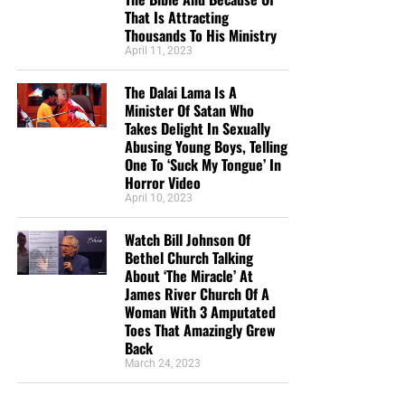
That Is Attracting
Thousands To His Ministry
April 11, 2023
The Dalai Lama Is A
Minister Of Satan Who
Takes Delight In Sexually
Abusing Young Boys, Telling
One To ‘Suck My Tongue’ In
Horror Video
April 10, 2023
Watch Bill Johnson Of
Bethel Church Talking
About ‘The Miracle’ At
James River Church Of A
Woman With 3 Amputated
Toes That Amazingly Grew
Back
March 24, 2023