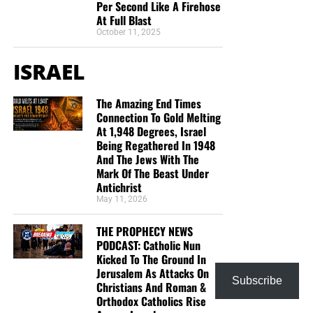
Per Second Like A Firehose
At Full Blast
October 11, 2025
ISRAEL
The Amazing End Times
Connection To Gold Melting
At 1,948 Degrees, Israel
Being Regathered In 1948
And The Jews With The
Mark Of The Beast Under
Antichrist
May 11, 2026
THE PROPHECY NEWS
PODCAST: Catholic Nun
Kicked To The Ground In
Jerusalem As Attacks On
Subscribe
Christians And Roman &
Orthodox Catholics Rise