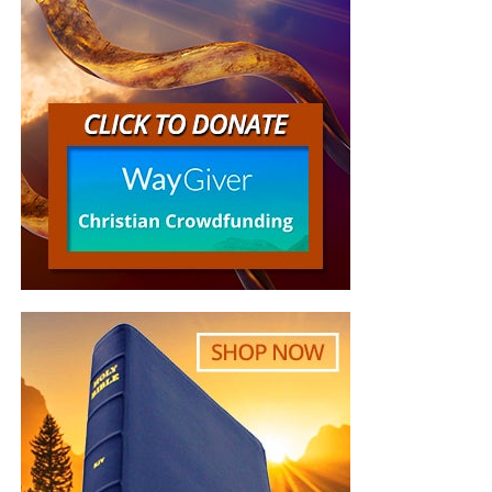
hendrerit neque in massa vestibulum, gravida dignissim
libero ullamcorper. Vestibulum pharetra elementum enim
tincidunt vulputate. Fusce ligula mi, dignissim vel lacus
ac, luctus ullamcorper erat. Phasellus fermentum iaculis
dui, sed aliquet libero vulputate at. Aenean dignissim eros
sit amet diam dapibus tempor. Donec vel enim faucibus,
volutpat eros ut, egestas dui.
Nam sit amet dolor lectus. Maecenas consectetur
bibendum nibh nec semper. Vestibulum posuere ornare
tellus eu suscipit. Morbi varius, quam eu posuere aliquam,
justo nunc ultricies nisl, tristique aliquam lorem risus
viverra erat. Ut nunc augue, posuere a efficitur eu, auctor
sed lectus. Mauris venenatis massa ullamcorper elit
dapibus volutpat. Duis sodales quam orci, laoreet
vulputate lectus tristique nec. Nunc nec laoreet nulla.
Mauris sed tempor felis. Nam tempus sagittis vestibulum.
Praesent pharetra vehicula lorem sed imperdiet.
Pellentesque at libero viverra, vehicula nulla ut, interdum