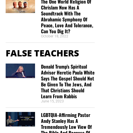
The One World Religion Of
Chrislam Now Has A
Soundtrack With The
Abrahamic Symphony Of
Peace, Love And Tolerance,
Can You Dig It?
October 18, 2022
FALSE TEACHERS
Donald Trump’s Spiritual
Advisor Heretic Paula White
Says The Gospel Should Not
Be Given To The Jews, And
That Christians Should
Learn From Rabbis
June 15, 2023
LGBTQIA-Affirming Pastor
Andy Stanley Has A
Tremendously Low View Of
The Bible And Because Of